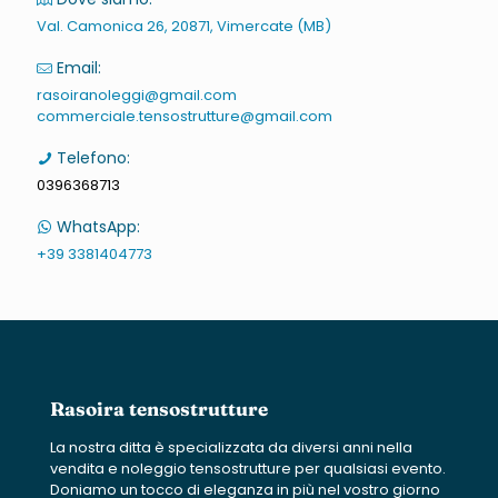
Val. Camonica 26, 20871, Vimercate (MB)
Email:
rasoiranoleggi@gmail.com
commerciale.tensostrutture@gmail.com
Telefono:
0396368713
WhatsApp:
+39 3381404773
Rasoira tensostrutture
La nostra ditta è specializzata da diversi anni nella
vendita e noleggio tensostrutture per qualsiasi evento.
Doniamo un tocco di eleganza in più nel vostro giorno