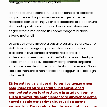
Noleggio tensostrutture Bergamo
le tendostrutture sono strutture con scheletro portante
indipendente che possono essere agevolmente
ricoperte con teloni in pvc che si adattano alla copertura
di grandi spazi e risultano una buona soluzione per
sagre e feste ma anche utili come magazzini dove
stivare materiali.
Le tensostrutture invece si basano sulla forza di trazione
delle funi che vengono poi rivestite con coperture
elastiche in pvc particolarmente resistenti alle
sollecitazioni meccaniche. Quest’ultime sono ideali per
l’allestimento di spazi espositivi temporanei, impianti
sportivi e aree destinate a manifestazioni o eventi. Sono
facili da montare e non richiedono l’aggiunta di sostegni
intermedi.
Differenti soluzioni per differenti esigenze e non
solo, Rasoira oltre a fornire una consulenza
competente per le strutture è in grado di fornire
tutto il materiale complementare all’evento come
tavoli e sedie per cerimonie, tavoli e panche,
generatori d’aria calda, funghi riscaldabili, cucine