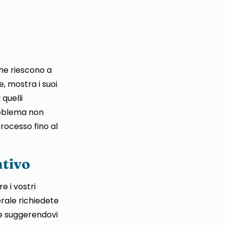
e riescono a
, mostra i suoi
quelli
roblema non
rocesso fino al
ntivo
e i vostri
erale richiedete
te suggerendovi