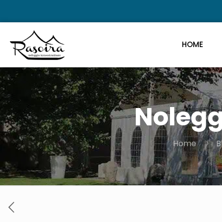
HOME
Nolegg
Home
B