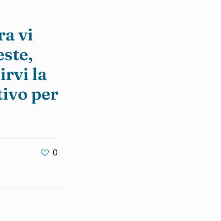
ra vi
este,
irvi la
tivo per
0