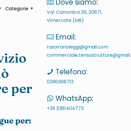
Dove siamo:
Categorie
Val. Camonica 26, 20871,
Vimercate (MB)
Email:
rasoiranoleggi@gmail.com
vizio
commerciale.tensostrutture@gmail
uò
Telefono:
0396368713
re per
WhatsApp:
+39 3381404773
gue per: