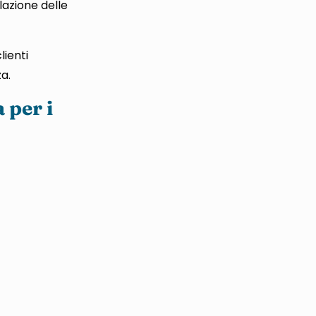
lazione delle
lienti
a.
 per i