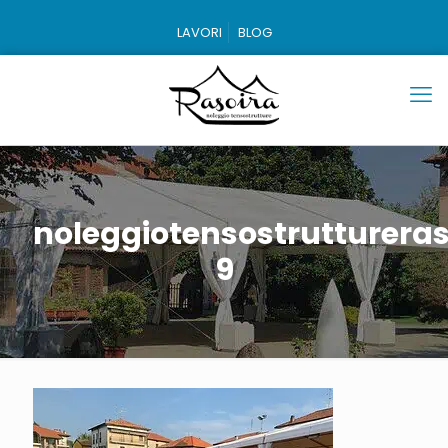
LAVORI
BLOG
noleggiotensostruttureras
9