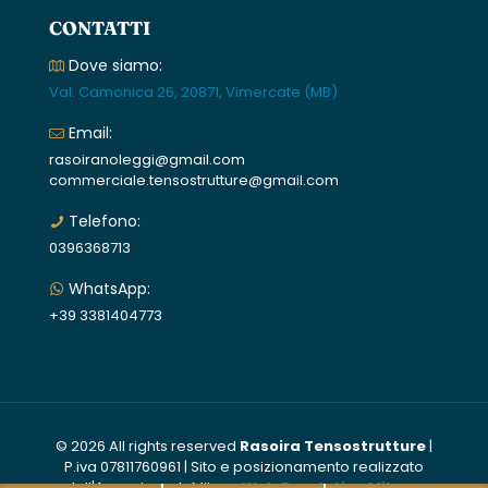
CONTATTI
Dove siamo:
Val. Camonica 26, 20871, Vimercate (MB)
Email:
rasoiranoleggi@gmail.com
commerciale.tensostrutture@gmail.com
Telefono:
0396368713
WhatsApp:
+39 3381404773
© 2026 All rights reserved
Rasoira Tensostrutture
|
P.iva 07811760961 | Sito e posizionamento realizzato
dall'Agenzia web Milano
Web Revolution Milano
.