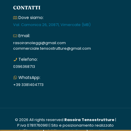
CONTATTI
Dove siamo:
Val. Camonica 26, 20871, Vimercate (MB)
Email:
rasoiranoleggi@gmail.com
commerciale.tensostrutture@gmail.com
Telefono:
0396368713
WhatsApp:
+39 3381404773
© 2026 All rights reserved
Rasoira Tensostrutture
|
P.iva 07811760961 | Sito e posizionamento realizzato
dall'Agenzia web Milano
Web Revolution Milano
.