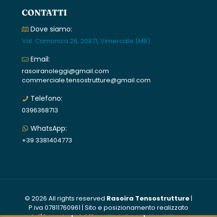
CONTATTI
Dove siamo:
Val. Camonica 26, 20871, Vimercate (MB)
Email:
rasoiranoleggi@gmail.com
commerciale.tensostrutture@gmail.com
Telefono:
0396368713
WhatsApp:
+39 3381404773
© 2026 All rights reserved
Rasoira Tensostrutture
|
P.iva 07811760961 | Sito e posizionamento realizzato
dall'Agenzia web Milano
Web Revolution Milano
.