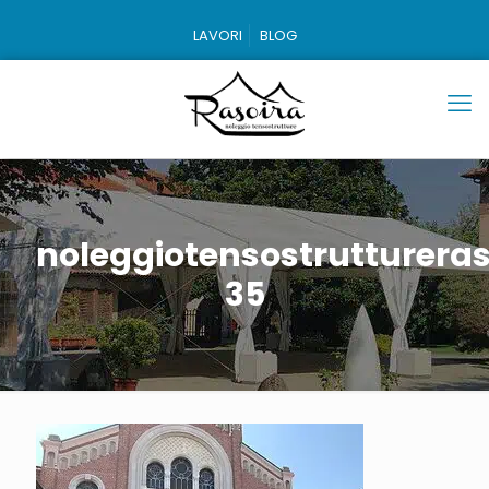
LAVORI
BLOG
noleggiotensostruttureras
35